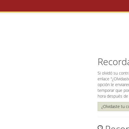
Record
Si olvidó su cont
enlace "¿Olvidast
opción le enviare
temporar que por 
hora después de
¿Olvidaste tu 
Recor