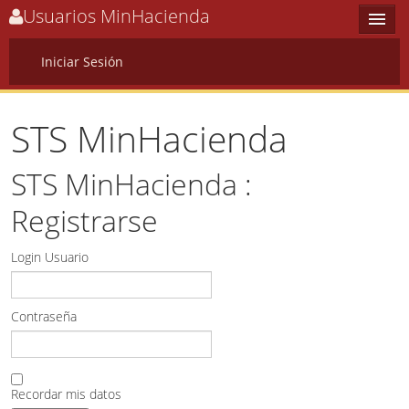
Usuarios MinHacienda
Iniciar Sesión
Options
STS MinHacienda
Home
STS MinHacienda :
Sign In
Registrarse
Login Usuario
Contraseña
Recordar mis datos