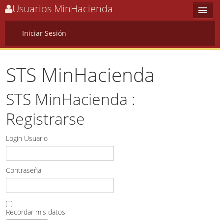
Usuarios MinHacienda
Iniciar Sesión
Options
STS MinHacienda
Home
STS MinHacienda :
Sign In
Registrarse
Login Usuario
Contraseña
Recordar mis datos