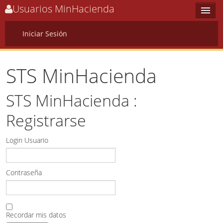
Usuarios MinHacienda
Iniciar Sesión
Options
STS MinHacienda
Home
STS MinHacienda :
Sign In
Registrarse
Login Usuario
Contraseña
Recordar mis datos