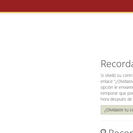
Record
Si olvidó su cont
enlace "¿Olvidast
opción le enviare
temporar que por 
hora después de
¿Olvidaste tu 
Recor