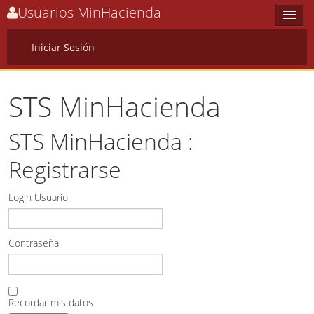
Usuarios MinHacienda
Iniciar Sesión
Options
STS MinHacienda
Home
STS MinHacienda :
Sign In
Registrarse
Login Usuario
Contraseña
Recordar mis datos